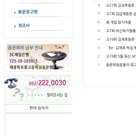
8
고27회 김성후동문 
동문광고방
7
고7회 김갑재동문 
6
축 개업 참치마을
경조사
5
고7회 박신옥기별총
4
고19회 김재호동문
3
Re..김재호 떡집개업
2
고19회 5월 등산 모
1
동문회원분들의 광고