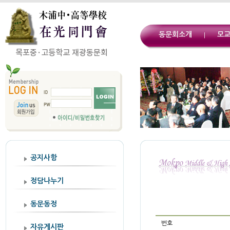
동문회소개
모
|
공지사항
정담나누기
동문동정
번호
자유게시판