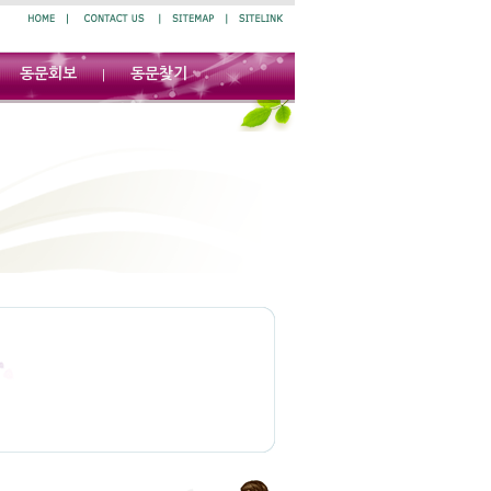
동문회보
동문찾기
|