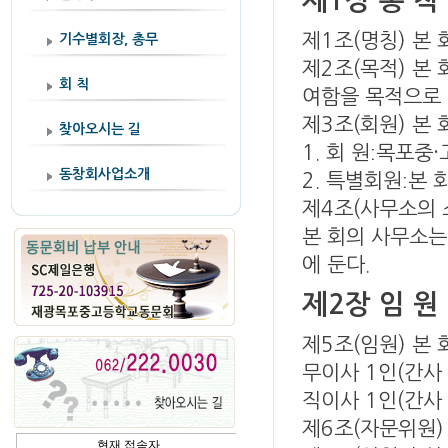
제1장 총 칙
제1조(명칭) 본
기수별회장, 총무
제2조(목적) 본
회 칙
여함을 목적으로 
제3조(회원) 본
찾아오시는 길
1. 회 원ː목포
동창회사업소개
2. 특별회원ː본
제4조(사무소의 
본 회의 사
무소는
에 둔다.
제2장 임 원
제5조(임원) 본 
무이사 1인(간사 
직이사 1인(간사 
제6조(자문위원)