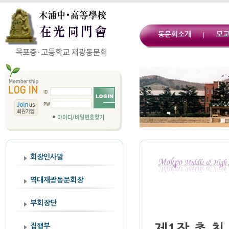
동문회소개
모
|
회장인사말
역대재광동문회장
부회장단
집행부