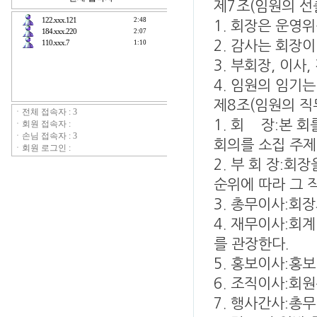
제7조(임원의 선
1. 회장은 운영
2. 감사는 회장
3. 부회장, 이사
4. 임원의 임기는
제8조(임원의 직
1. 회 장ː본 
회의를 소집 주제
2. 부 회 장ː
순위에 따라 그 
3. 총무이사ː회장
4. 재무이사ː회
를 관장한다.
5. 홍보이사ː홍
6. 조직이사ː회
7. 행사간사ː총